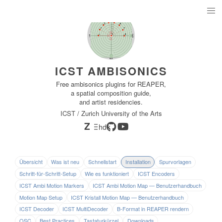
ICST AMBISONICS
Free ambisonics plugins for REAPER,
a spatial composition guide,
and artist residencies.
ICST / Zurich University of the Arts
Z
hdk
Übersicht
Was ist neu
Schnellstart
Installation
Spurvorlagen
Schritt-für-Schritt-Setup
Wie es funktioniert
ICST Encoders
ICST Ambi Motion Markers
ICST Ambi Motion Map — Benutzerhandbuch
Motion Map Setup
ICST Kristall Motion Map — Benutzerhandbuch
ICST Decoder
ICST MultiDecoder
B-Format in REAPER rendern
OSC
Best Practices
Tastaturkürzel
Downloads