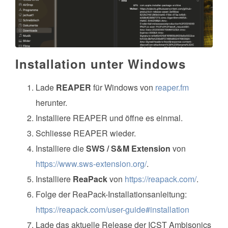
Installation unter Windows
Lade
REAPER
für Windows von
reaper.fm
herunter.
Installiere REAPER und öffne es einmal.
Schliesse REAPER wieder.
Installiere die
SWS / S&M Extension
von
https://www.sws-extension.org/
.
Installiere
ReaPack
von
https://reapack.com/
.
Folge der ReaPack-Installationsanleitung:
https://reapack.com/user-guide#installation
Lade das aktuelle Release der ICST Ambisonics