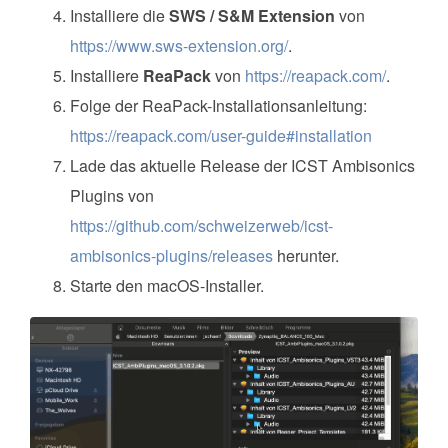
Installiere die
SWS / S&M Extension
von
https://www.sws-extension.org/
.
Installiere
ReaPack
von
https://reapack.com/
.
Folge der ReaPack-Installationsanleitung:
https://reapack.com/user-guide#installation
Lade das aktuelle Release der ICST Ambisonics
Plugins von
https://github.com/schweizerweb/icst-
ambisonics-plugins/releases
herunter.
Starte den macOS-Installer.